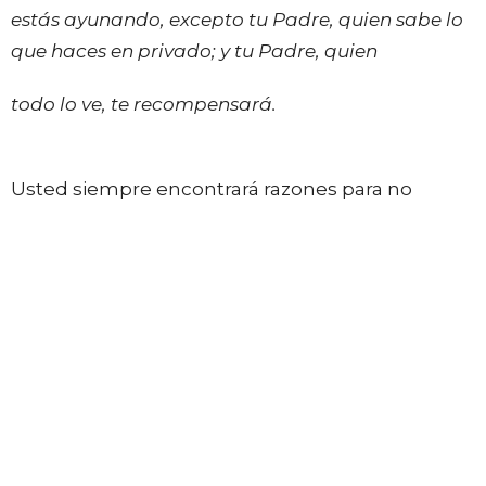
estás ayunando, excepto tu Padre, quien sabe lo
que haces en privado; y tu Padre, quien
todo lo ve, te recompensará.
Usted siempre encontrará razones para no
ayunar, así que tiene que
decidirse hacerlo, y todo lo demás se acomodará.
Si usted aparta
los primeros dias del año para ayunar,
establecerá el
curso para todo el año
, y Dios añadirá
bendiciones a su vida