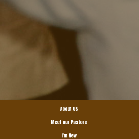
About Us
Meet our Pastors
I'm New