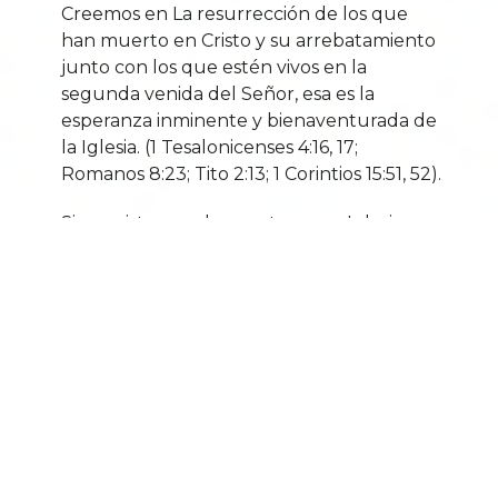
Creemos en La resurrección de los que
han muerto en Cristo y su arrebatamiento
junto con los que estén vivos en la
segunda venida del Señor, esa es la
esperanza inminente y bienaventurada de
la Iglesia. (1 Tesalonicenses 4:16, 17;
Romanos 8:23; Tito 2:13; 1 Corintios 15:51, 52).
Si no asiste regularmente a una Iglesia,
queremos que seas parte de nuestra
Familia. Que hagas de ésta tu casa.
Comunícate con nosotros a través del e-
mail: caf.lakeland@gmail.com o llámanos
al 863-808-7878