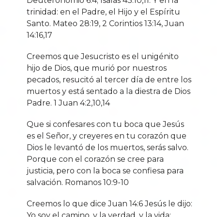
Deuteronomio 6:4; Isaías 43:10,11. Y en la
trinidad: en el Padre, el Hijo y el Espíritu
Santo. Mateo 28:19, 2 Corintios 13:14, Juan
14:16,17
Creemos que Jesucristo es el unigénito
hijo de Dios, que murió por nuestros
pecados, resucitó al tercer día de entre los
muertos y está sentado a la diestra de Dios
Padre. 1 Juan 4:2,10,14
Que si confesares con tu boca que Jesús
es el Señor, y creyeres en tu corazón que
Dios le levantó de los muertos, serás salvo.
Porque con el corazón se cree para
justicia, pero con la boca se confiesa para
salvación. Romanos 10:9-10
Creemos lo que dice Juan 14:6 Jesús le dijo:
Yo soy el camino, y la verdad, y la vida;